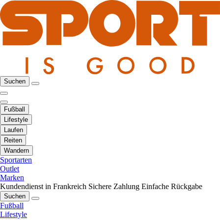
Suchen
Fußball
Lifestyle
Laufen
Reiten
Wandern
Sportarten
Outlet
Marken
Kundendienst in Frankreich
Sichere Zahlung
Einfache Rückgabe
Suchen
Fußball
Lifestyle