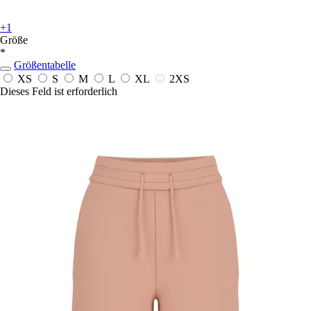
+1
Größe
*
Größentabelle
XS
S
M
L
XL
2XS
Dieses Feld ist erforderlich