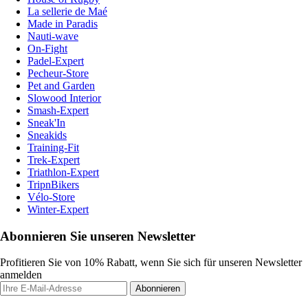
La sellerie de Maé
Made in Paradis
Nauti-wave
On-Fight
Padel-Expert
Pecheur-Store
Pet and Garden
Slowood Interior
Smash-Expert
Sneak'In
Sneakids
Training-Fit
Trek-Expert
Triathlon-Expert
TripnBikers
Vélo-Store
Winter-Expert
Abonnieren Sie unseren Newsletter
Profitieren Sie von 10% Rabatt, wenn Sie sich für unseren Newsletter
anmelden
Abonnieren