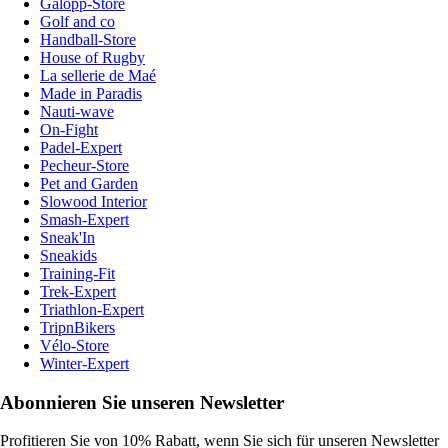
Galopp-Store
Golf and co
Handball-Store
House of Rugby
La sellerie de Maé
Made in Paradis
Nauti-wave
On-Fight
Padel-Expert
Pecheur-Store
Pet and Garden
Slowood Interior
Smash-Expert
Sneak'In
Sneakids
Training-Fit
Trek-Expert
Triathlon-Expert
TripnBikers
Vélo-Store
Winter-Expert
Abonnieren Sie unseren Newsletter
Profitieren Sie von 10% Rabatt, wenn Sie sich für unseren Newsletter