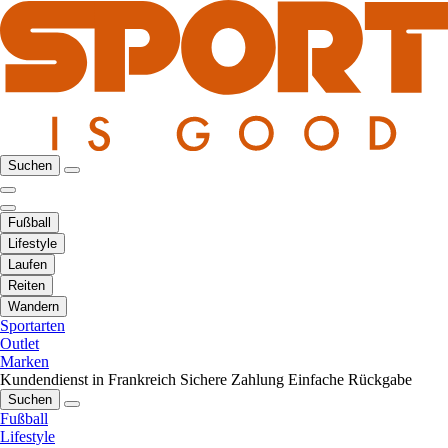
Suchen
Fußball
Lifestyle
Laufen
Reiten
Wandern
Sportarten
Outlet
Marken
Kundendienst in Frankreich
Sichere Zahlung
Einfache Rückgabe
Suchen
Fußball
Lifestyle