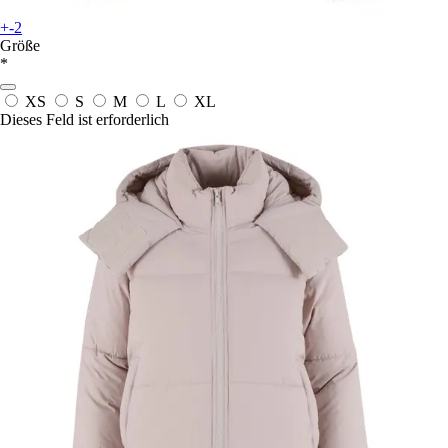
+-2
Größe
*
XS
S
M
L
XL
Dieses Feld ist erforderlich