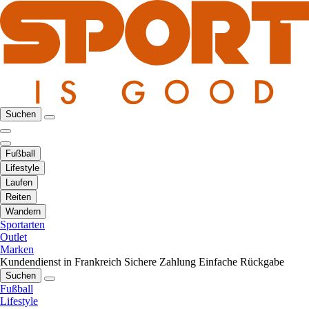
Suchen
Fußball
Lifestyle
Laufen
Reiten
Wandern
Sportarten
Outlet
Marken
Kundendienst in Frankreich
Sichere Zahlung
Einfache Rückgabe
Suchen
Fußball
Lifestyle