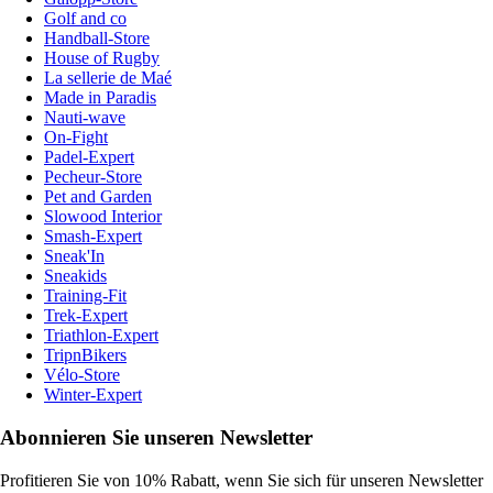
Golf and co
Handball-Store
House of Rugby
La sellerie de Maé
Made in Paradis
Nauti-wave
On-Fight
Padel-Expert
Pecheur-Store
Pet and Garden
Slowood Interior
Smash-Expert
Sneak'In
Sneakids
Training-Fit
Trek-Expert
Triathlon-Expert
TripnBikers
Vélo-Store
Winter-Expert
Abonnieren Sie unseren Newsletter
Profitieren Sie von 10% Rabatt, wenn Sie sich für unseren Newsletter