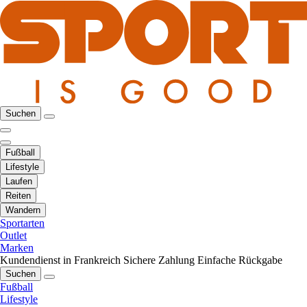
Suchen
Fußball
Lifestyle
Laufen
Reiten
Wandern
Sportarten
Outlet
Marken
Kundendienst in Frankreich
Sichere Zahlung
Einfache Rückgabe
Suchen
Fußball
Lifestyle