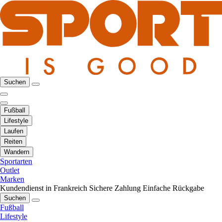
Suchen
Fußball
Lifestyle
Laufen
Reiten
Wandern
Sportarten
Outlet
Marken
Kundendienst in Frankreich
Sichere Zahlung
Einfache Rückgabe
Suchen
Fußball
Lifestyle