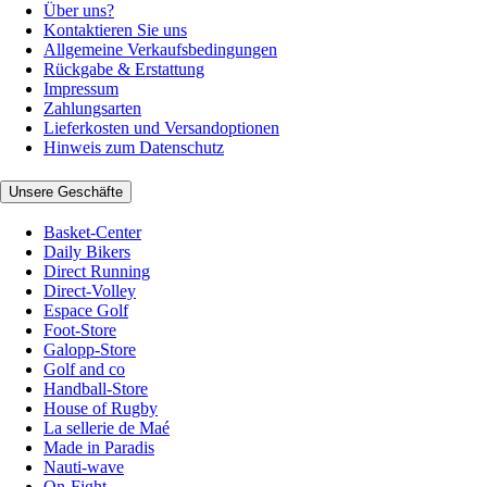
Über uns?
Kontaktieren Sie uns
Allgemeine Verkaufsbedingungen
Rückgabe & Erstattung
Impressum
Zahlungsarten
Lieferkosten und Versandoptionen
Hinweis zum Datenschutz
Unsere Geschäfte
Basket-Center
Daily Bikers
Direct Running
Direct-Volley
Espace Golf
Foot-Store
Galopp-Store
Golf and co
Handball-Store
House of Rugby
La sellerie de Maé
Made in Paradis
Nauti-wave
On-Fight