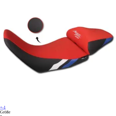
+-1
Größe