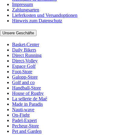
Impressum
Zahlungsarten
Lieferkosten und Versandoptionen
Hinweis zum Datenschutz
Unsere Geschäfte
Basket-Center
Daily Bikers
Direct Running
Direct-Volley
Espace Golf
Foot-Store
Galopp-Store
Golf and co
Handball-Store
House of Rugby
La sellerie de Maé
Made in Paradis
Nauti-wave
On-Fight
Padel-Expert
Pecheur-Store
Pet and Garden