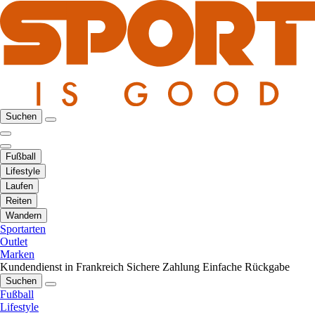
Suchen
Fußball
Lifestyle
Laufen
Reiten
Wandern
Sportarten
Outlet
Marken
Kundendienst in Frankreich
Sichere Zahlung
Einfache Rückgabe
Suchen
Fußball
Lifestyle