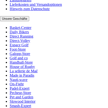
Zahlungsarten
Lieferkosten und Versandoptionen
Hinweis zum Datenschutz
Unsere Geschäfte
Basket-Center
Daily Bikers
Direct Running
Direct-Volley
Espace Golf
Foot-Store
Galopp-Store
Golf and co
Handball-Store
House of Rugby
La sellerie de Maé
Made in Paradis
Nauti-wave
On-Fight
Padel-Expert
Pecheur-Store
Pet and Garden
Slowood Interior
Smash-Expert