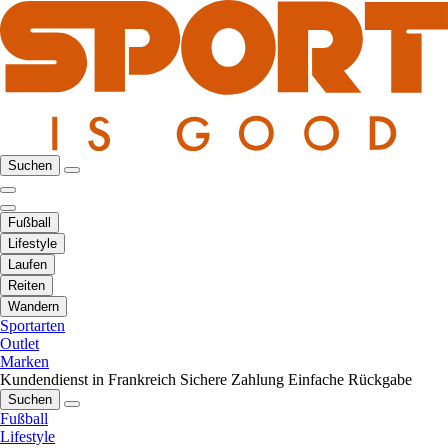
Suchen
Fußball
Lifestyle
Laufen
Reiten
Wandern
Sportarten
Outlet
Marken
Kundendienst in Frankreich
Sichere Zahlung
Einfache Rückgabe
Suchen
Fußball
Lifestyle