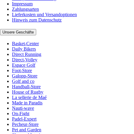
Impressum
Zahlungsarten
Lieferkosten und Versandoptionen
Hinweis zum Datenschutz
Unsere Geschäfte
Basket-Center
Daily Bikers
Direct Running
Direct-Volley
Espace Golf
Foot-Store
Galopp-Store
Golf and co
Handball-Store
House of Rugby
La sellerie de Maé
Made in Paradis
Nauti-wave
On-Fight
Padel-Expert
Pecheur-Store
Pet and Garden