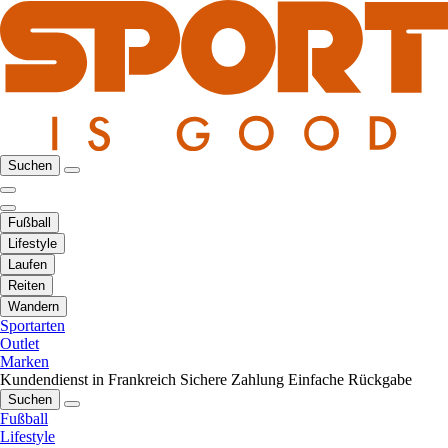
Suchen
Fußball
Lifestyle
Laufen
Reiten
Wandern
Sportarten
Outlet
Marken
Kundendienst in Frankreich
Sichere Zahlung
Einfache Rückgabe
Suchen
Fußball
Lifestyle