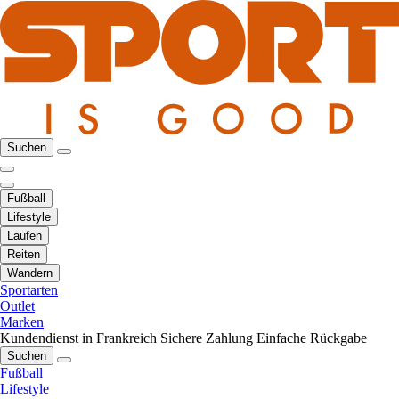
Suchen
Fußball
Lifestyle
Laufen
Reiten
Wandern
Sportarten
Outlet
Marken
Kundendienst in Frankreich
Sichere Zahlung
Einfache Rückgabe
Suchen
Fußball
Lifestyle