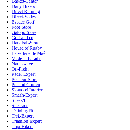
Basket-Center
Daily Bikers
Direct Running
Direct-Volley
Espace Golf
Foot-Store
Galopp-Store
Golf and co
Handball-Store
House of Rugby
La sellerie de Maé
Made in Paradis
Nauti-wave
On-Fight
Padel-Expert
Pecheur-Store
Pet and Garden
Slowood Interior
Smash-Expert
Sneak'In
Sneakids
Training-Fit
Trek-Expert
Triathlon-Expert
TripnBikers