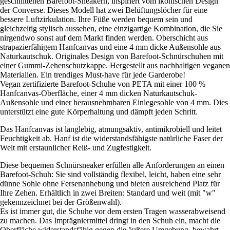
geschnittenen Barefoot-Sneakern, inspiriert vom ikonischen Design
der Converse. Dieses Modell hat zwei Belüftungslöcher für eine
bessere Luftzirkulation. Ihre Füße werden bequem sein und
gleichzeitig stylisch aussehen, eine einzigartige Kombination, die Sie
nirgendwo sonst auf dem Markt finden werden. Oberschicht aus
strapazierfähigem Hanfcanvas und eine 4 mm dicke Außensohle aus
Naturkautschuk. Originales Design von Barefoot-Schnürschuhen mit
einer Gummi-Zehenschutzkappe. Hergestellt aus nachhaltigen veganen
Materialien. Ein trendiges Must-have für jede Garderobe!
Vegan zertifizierte Barefoot-Schuhe von PETA mit einer 100 %
Hanfcanvas-Oberfläche, einer 4 mm dicken Naturkautschuk-
Außensohle und einer herausnehmbaren Einlegesohle von 4 mm. Dies
unterstützt eine gute Körperhaltung und dämpft jeden Schritt.
Das Hanfcanvas ist langlebig, atmungsaktiv, antimikrobiell und leitet
Feuchtigkeit ab. Hanf ist die widerstandsfähigste natürliche Faser der
Welt mit erstaunlicher Reiß- und Zugfestigkeit.
Diese bequemen Schnürsneaker erfüllen alle Anforderungen an einen
Barefoot-Schuh: Sie sind vollständig flexibel, leicht, haben eine sehr
dünne Sohle ohne Fersenanhebung und bieten ausreichend Platz für
Ihre Zehen. Erhältlich in zwei Breiten: Standard und weit (mit "w"
gekennzeichnet bei der Größenwahl).
Es ist immer gut, die Schuhe vor dem ersten Tragen wasserabweisend
zu machen. Das Imprägniermittel dringt in den Schuh ein, macht die
Oberfläche widerstandsfähig gegen die äußere Umgebung, bewahrt