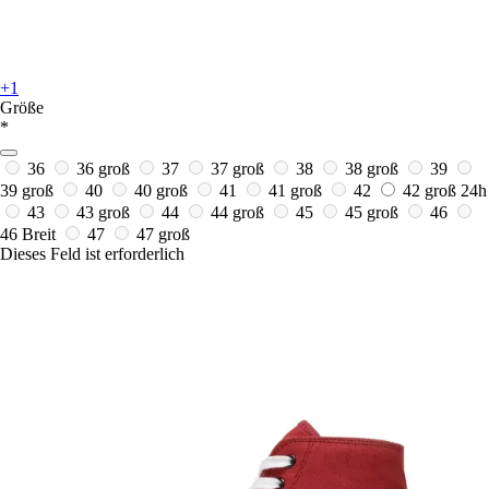
+1
Größe
*
36
36 groß
37
37 groß
38
38 groß
39
39 groß
40
40 groß
41
41 groß
42
42 groß
24h
43
43 groß
44
44 groß
45
45 groß
46
46 Breit
47
47 groß
Dieses Feld ist erforderlich