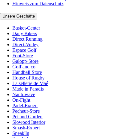
Hinweis zum Datenschutz
Unsere Geschäfte
Basket-Center
Daily Bikers
Direct Running
Direct-Volley
Espace Golf
Foot-Store
Galopp-Store
Golf and co
Handball-Store
House of Rugby
La sellerie de Maé
Made in Paradis
Nauti-wave
On-Fight
Padel-Expert
Pecheur-Store
Pet and Garden
Slowood Interior
Smash-Expert
Sneak'In