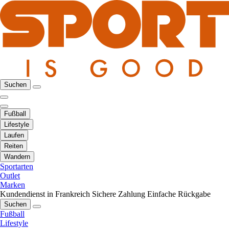
Suchen
Fußball
Lifestyle
Laufen
Reiten
Wandern
Sportarten
Outlet
Marken
Kundendienst in Frankreich
Sichere Zahlung
Einfache Rückgabe
Suchen
Fußball
Lifestyle