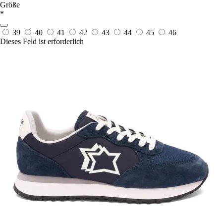
Größe
*
39
40
41
42
43
44
45
46
Dieses Feld ist erforderlich