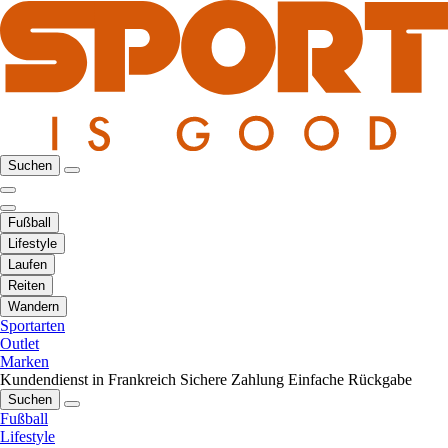
Suchen
Fußball
Lifestyle
Laufen
Reiten
Wandern
Sportarten
Outlet
Marken
Kundendienst in Frankreich
Sichere Zahlung
Einfache Rückgabe
Suchen
Fußball
Lifestyle