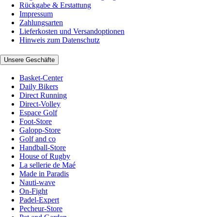
Rückgabe & Erstattung
Impressum
Zahlungsarten
Lieferkosten und Versandoptionen
Hinweis zum Datenschutz
Unsere Geschäfte
Basket-Center
Daily Bikers
Direct Running
Direct-Volley
Espace Golf
Foot-Store
Galopp-Store
Golf and co
Handball-Store
House of Rugby
La sellerie de Maé
Made in Paradis
Nauti-wave
On-Fight
Padel-Expert
Pecheur-Store