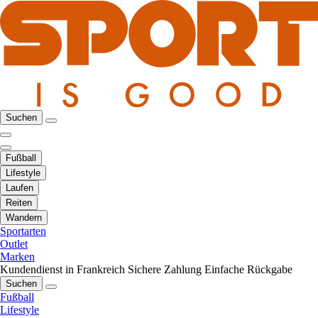
Suchen
Fußball
Lifestyle
Laufen
Reiten
Wandern
Sportarten
Outlet
Marken
Kundendienst in Frankreich
Sichere Zahlung
Einfache Rückgabe
Suchen
Fußball
Lifestyle