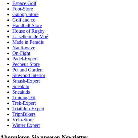
Espace Golf
Foot-Store
Galopp-Store
Golf and co
Handball-Store
House of Rugby
La sellerie de Maé
Made in Paradis
Nauti-wave
On-Fight
Padel-Expert
Pecheur-Store
Pet and Garden
Slowood Interior
Smash-Expert
Sneak'In
Sneakids
Training-Fit
Trek-Expert
Triathlon-Expert
TripnBikers
Vélo-Store
Winter-Expert
Abonnieren Sie unseren Newsletter