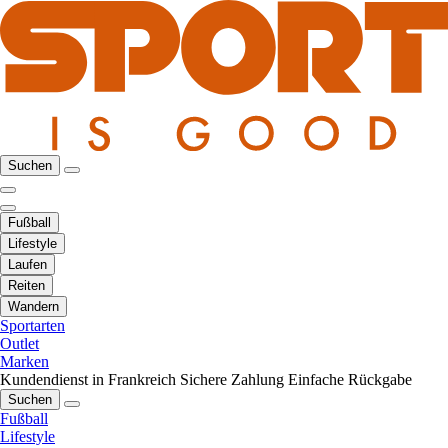
Suchen
Fußball
Lifestyle
Laufen
Reiten
Wandern
Sportarten
Outlet
Marken
Kundendienst in Frankreich
Sichere Zahlung
Einfache Rückgabe
Suchen
Fußball
Lifestyle