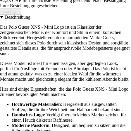
+2,23 CHF
für Ihre nächste Bestellung geschenkt
Nach Bestätigung
Ihrer Bestellung gutgeschrieben
Loading...
Beschreibung
Das Polo Guess XNS - Mini Logo ist ein Klassiker der
zeitgenössischen Mode, der Komfort und Stil in einem ikonischen
Stück vereint. Hergestellt von der renommierten Marke Guess,
zeichnet sich dieses Polo durch sein klassisches Design und sorgfältig
gestaltete Details aus, die für anspruchsvolle Modebegeisterte geeignet
sind.
Dieses Modell ist ideal für einen lässigen, aber gepflegten Look,
perfekt für Ausflüge mit Freunden oder Bürotage. Das Polo ist leicht
und atmungsaktiv, was es zu einer idealen Wahl für die wärmeren
Monate macht und gleichzeitig elegant für die kühleren Abende bleibt.
Hier sind einige Eigenschaften, die das Polo Guess XNS - Mini Logo
zu einer bevorzugten Wahl machen:
Hochwertige Materialien
: Hergestellt aus ausgewählten
Stoffen, die für ihre Weichheit und Haltbarkeit bekannt sind.
Ikonisches Logo
: Verfügt über ein kleines Markenzeichen für
einen Hauch diskreter Raffinesse.
Moderne Passform
: Designed, um bequem zu sitzen und die
Silhouette zu betonen.