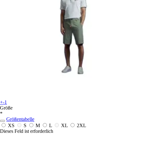
+-1
Größe
*
Größentabelle
XS
S
M
L
XL
2XL
Dieses Feld ist erforderlich