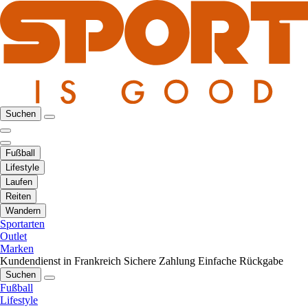
Suchen
Fußball
Lifestyle
Laufen
Reiten
Wandern
Sportarten
Outlet
Marken
Kundendienst in Frankreich
Sichere Zahlung
Einfache Rückgabe
Suchen
Fußball
Lifestyle