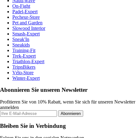
Nauti-wave
On-Fight
Padel-Expert
Pecheur-Store
Pet and Garden
Slowood Interior
Smash-Expert
Sneak'In
Sneakids
Training-Fit
Trek-Expert
Triathlon-Expert
TripnBikers
Vélo-Store
Winter-Expert
Abonnieren Sie unseren Newsletter
Profitieren Sie von 10% Rabatt, wenn Sie sich für unseren Newsletter
anmelden
Abonnieren
Bleiben Sie in Verbindung
Folgen Sie uns in den sozialen Netzwerken