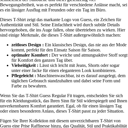
Bewegungsfreiheit, was es perfekt für verschiedene Anlässe macht, sei
es ein lässiger Ausflug mit Freunden oder ein Tag im Büro.
Dieses T-Shirt zeigt das markante Logo von Guess, ein Zeichen für
Authentizität und Stil. Seine Einfachheit wird durch subtile Details
hervorgehoben, die ins Auge fallen, ohne übertrieben zu wirken. Hier
sind einige Merkmale, die dieses T-Shirt außergewöhnlich machen:
zeitloses Design :
Ein klassisches Design, das nie aus der Mode
kommt, perfekt für den Einsatz Saison für Saison.
optimaler Komfort :
Der weiche und atmungsaktive Stoff sorgt
für Komfort den ganzen Tag über.
Vielseitigkeit :
Lässt sich leicht mit Jeans, Shorts oder sogar
unter einer Jacke für einen eleganteren Look kombinieren.
Pflegeleicht :
Maschinenwaschbar, ist es darauf ausgelegt, dem
täglichen Gebrauch standzuhalten und dabei seine Form und
Farbe zu bewahren.
Wenn Sie das T-Shirt Guess Regular Fit tragen, entscheiden Sie sich
für ein Kleidungsstück, das Ihren Sinn für Stil widerspiegelt und Ihnen
unverkennbaren Komfort garantiert. Egal, ob für einen lässigen Tag
oder einen besonderen Anlass, dieses T-Shirt passt zu jeder Situation.
Fügen Sie Ihrer Kollektion mit diesem unverzichtbaren T-Shirt von
Guess eine Prise Raffinesse hinzu, das Qualität, Stil und Praktikabilität