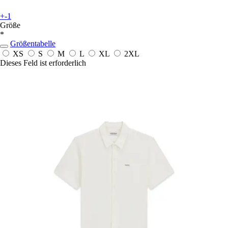
+-1
Größe
*
Größentabelle
XS
S
M
L
XL
2XL
Dieses Feld ist erforderlich