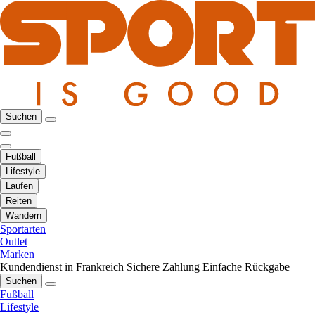
Suchen
Fußball
Lifestyle
Laufen
Reiten
Wandern
Sportarten
Outlet
Marken
Kundendienst in Frankreich
Sichere Zahlung
Einfache Rückgabe
Suchen
Fußball
Lifestyle