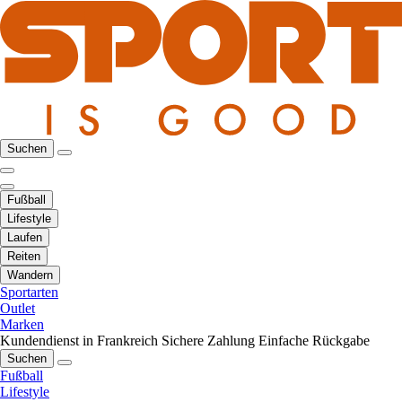
Suchen
Fußball
Lifestyle
Laufen
Reiten
Wandern
Sportarten
Outlet
Marken
Kundendienst in Frankreich
Sichere Zahlung
Einfache Rückgabe
Suchen
Fußball
Lifestyle