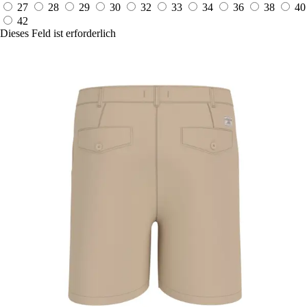
27
28
29
30
32
33
34
36
38
40
42
Dieses Feld ist erforderlich