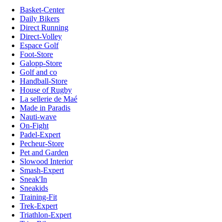
Basket-Center
Daily Bikers
Direct Running
Direct-Volley
Espace Golf
Foot-Store
Galopp-Store
Golf and co
Handball-Store
House of Rugby
La sellerie de Maé
Made in Paradis
Nauti-wave
On-Fight
Padel-Expert
Pecheur-Store
Pet and Garden
Slowood Interior
Smash-Expert
Sneak'In
Sneakids
Training-Fit
Trek-Expert
Triathlon-Expert