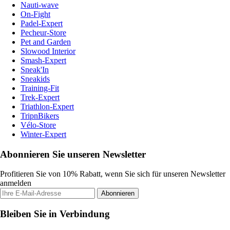
Nauti-wave
On-Fight
Padel-Expert
Pecheur-Store
Pet and Garden
Slowood Interior
Smash-Expert
Sneak'In
Sneakids
Training-Fit
Trek-Expert
Triathlon-Expert
TripnBikers
Vélo-Store
Winter-Expert
Abonnieren Sie unseren Newsletter
Profitieren Sie von 10% Rabatt, wenn Sie sich für unseren Newsletter
anmelden
Abonnieren
Bleiben Sie in Verbindung