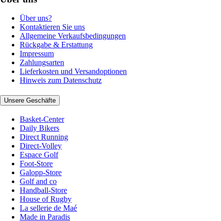
Über uns?
Kontaktieren Sie uns
Allgemeine Verkaufsbedingungen
Rückgabe & Erstattung
Impressum
Zahlungsarten
Lieferkosten und Versandoptionen
Hinweis zum Datenschutz
Unsere Geschäfte
Basket-Center
Daily Bikers
Direct Running
Direct-Volley
Espace Golf
Foot-Store
Galopp-Store
Golf and co
Handball-Store
House of Rugby
La sellerie de Maé
Made in Paradis