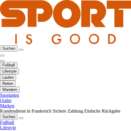
Suchen
Fußball
Lifestyle
Laufen
Reiten
Wandern
Sportarten
Outlet
Marken
Kundendienst in Frankreich
Sichere Zahlung
Einfache Rückgabe
Suchen
Fußball
Lifestyle