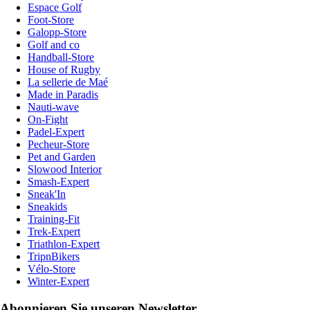
Espace Golf
Foot-Store
Galopp-Store
Golf and co
Handball-Store
House of Rugby
La sellerie de Maé
Made in Paradis
Nauti-wave
On-Fight
Padel-Expert
Pecheur-Store
Pet and Garden
Slowood Interior
Smash-Expert
Sneak'In
Sneakids
Training-Fit
Trek-Expert
Triathlon-Expert
TripnBikers
Vélo-Store
Winter-Expert
Abonnieren Sie unseren Newsletter