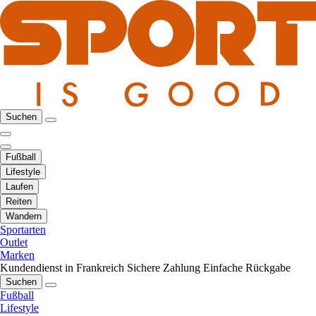
Suchen
Fußball
Lifestyle
Laufen
Reiten
Wandern
Sportarten
Outlet
Marken
Kundendienst in Frankreich
Sichere Zahlung
Einfache Rückgabe
Suchen
Fußball
Lifestyle