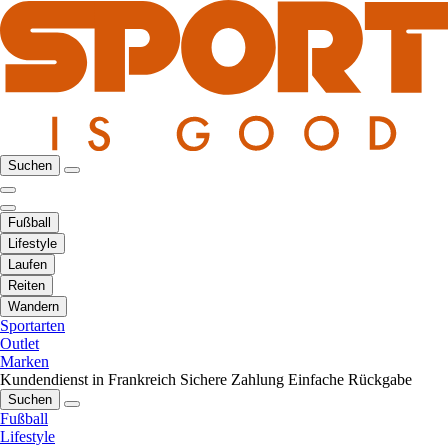
Suchen
Fußball
Lifestyle
Laufen
Reiten
Wandern
Sportarten
Outlet
Marken
Kundendienst in Frankreich
Sichere Zahlung
Einfache Rückgabe
Suchen
Fußball
Lifestyle