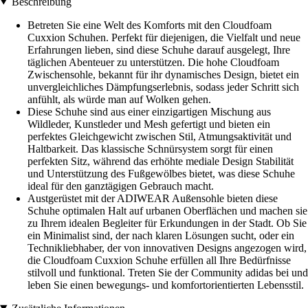
Beschreibung
Betreten Sie eine Welt des Komforts mit den Cloudfoam
Cuxxion Schuhen. Perfekt für diejenigen, die Vielfalt und neue
Erfahrungen lieben, sind diese Schuhe darauf ausgelegt, Ihre
täglichen Abenteuer zu unterstützen. Die hohe Cloudfoam
Zwischensohle, bekannt für ihr dynamisches Design, bietet ein
unvergleichliches Dämpfungserlebnis, sodass jeder Schritt sich
anfühlt, als würde man auf Wolken gehen.
Diese Schuhe sind aus einer einzigartigen Mischung aus
Wildleder, Kunstleder und Mesh gefertigt und bieten ein
perfektes Gleichgewicht zwischen Stil, Atmungsaktivität und
Haltbarkeit. Das klassische Schnürsystem sorgt für einen
perfekten Sitz, während das erhöhte mediale Design Stabilität
und Unterstützung des Fußgewölbes bietet, was diese Schuhe
ideal für den ganztägigen Gebrauch macht.
Austgerüstet mit der ADIWEAR Außensohle bieten diese
Schuhe optimalen Halt auf urbanen Oberflächen und machen sie
zu Ihrem idealen Begleiter für Erkundungen in der Stadt. Ob Sie
ein Minimalist sind, der nach klaren Lösungen sucht, oder ein
Technikliebhaber, der von innovativen Designs angezogen wird,
die Cloudfoam Cuxxion Schuhe erfüllen all Ihre Bedürfnisse
stilvoll und funktional. Treten Sie der Community adidas bei und
leben Sie einen bewegungs- und komfortorientierten Lebensstil.