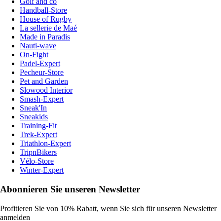
Golf and co
Handball-Store
House of Rugby
La sellerie de Maé
Made in Paradis
Nauti-wave
On-Fight
Padel-Expert
Pecheur-Store
Pet and Garden
Slowood Interior
Smash-Expert
Sneak'In
Sneakids
Training-Fit
Trek-Expert
Triathlon-Expert
TripnBikers
Vélo-Store
Winter-Expert
Abonnieren Sie unseren Newsletter
Profitieren Sie von 10% Rabatt, wenn Sie sich für unseren Newsletter
anmelden