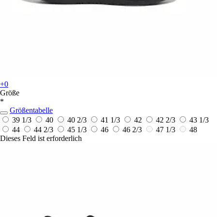
+0
Größe
*
Größentabelle
39 1/3
40
40 2/3
41 1/3
42
42 2/3
43 1/3
44
44 2/3
45 1/3
46
46 2/3
47 1/3
48
Dieses Feld ist erforderlich