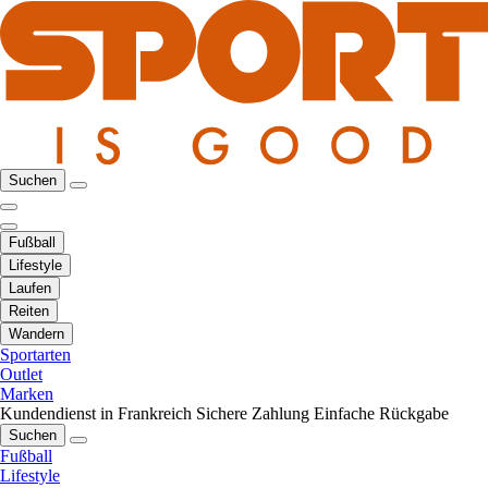
Suchen
Fußball
Lifestyle
Laufen
Reiten
Wandern
Sportarten
Outlet
Marken
Kundendienst in Frankreich
Sichere Zahlung
Einfache Rückgabe
Suchen
Fußball
Lifestyle