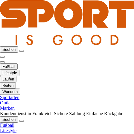
Suchen
Fußball
Lifestyle
Laufen
Reiten
Wandern
Sportarten
Outlet
Marken
Kundendienst in Frankreich
Sichere Zahlung
Einfache Rückgabe
Suchen
Fußball
Lifestyle