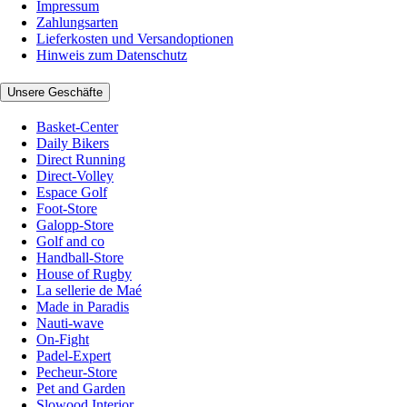
Impressum
Zahlungsarten
Lieferkosten und Versandoptionen
Hinweis zum Datenschutz
Unsere Geschäfte
Basket-Center
Daily Bikers
Direct Running
Direct-Volley
Espace Golf
Foot-Store
Galopp-Store
Golf and co
Handball-Store
House of Rugby
La sellerie de Maé
Made in Paradis
Nauti-wave
On-Fight
Padel-Expert
Pecheur-Store
Pet and Garden
Slowood Interior