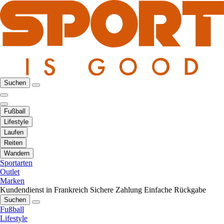
Suchen
Fußball
Lifestyle
Laufen
Reiten
Wandern
Sportarten
Outlet
Marken
Kundendienst in Frankreich
Sichere Zahlung
Einfache Rückgabe
Suchen
Fußball
Lifestyle