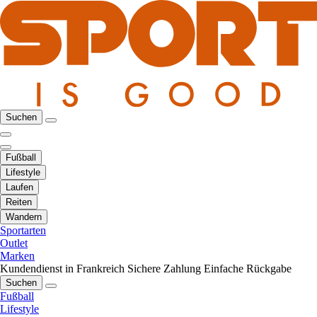
Suchen
Fußball
Lifestyle
Laufen
Reiten
Wandern
Sportarten
Outlet
Marken
Kundendienst in Frankreich
Sichere Zahlung
Einfache Rückgabe
Suchen
Fußball
Lifestyle