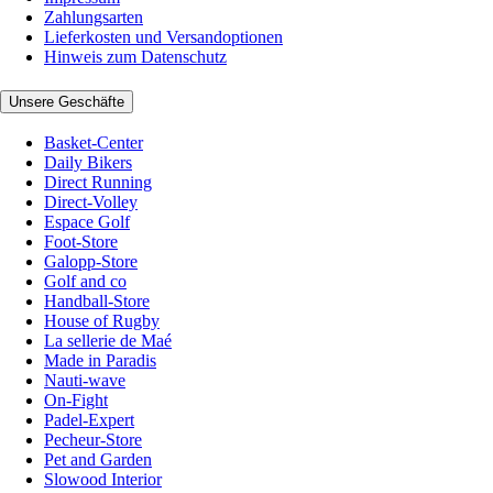
Zahlungsarten
Lieferkosten und Versandoptionen
Hinweis zum Datenschutz
Unsere Geschäfte
Basket-Center
Daily Bikers
Direct Running
Direct-Volley
Espace Golf
Foot-Store
Galopp-Store
Golf and co
Handball-Store
House of Rugby
La sellerie de Maé
Made in Paradis
Nauti-wave
On-Fight
Padel-Expert
Pecheur-Store
Pet and Garden
Slowood Interior