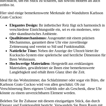
durchdacht, um ein Stück zu schaffen, das sowohl modern als auch
zeitlos ist.
Hier sind einige bemerkenswerte Merkmale der Wanduhren Karlsson
Grato Cuckoo:
Elegantes Design:
Ihr ästhetischer Reiz fügt sich harmonisch in
verschiedene Einrichtungsstile ein, sei es ein modernes, retro
oder skandinavisches Ambiente.
Qualitätsmechanismus:
Ausgestattet mit einem präzisen
Mechanismus, garantiert diese Uhr eine zuverlässige
Zeitmessung und vereint so Stil und Funktionalität.
Natürliche Töne:
Neben der Anzeige der Uhrzeit bietet ihr
Kuckucks-System eine spielerische und herzliche Dimension für
Ihren Wohnraum.
Hochwertige Materialien:
Hergestellt aus erstklassigen
Materialien, gewährleistet sie Ihnen eine bemerkenswerte
Langlebigkeit und erhält ihren Glanz über die Zeit.
Ideal für das Wohnzimmer, das Schlafzimmer oder sogar ein Büro, die
Karlsson Grato Cuckoo wird von allen geschätzt. Ob zur
Verschönerung Ihres eigenen Umfelds oder als Geschenk, diese Uhr
könnte zu einem unverzichtbaren Element werden.
Beleben Sie Ihr Zuhause mit diesem einzigartigen Stück, das durch
Eleganz und Funktionalität besticht. Verwandeln Sie Ihren Raum mit