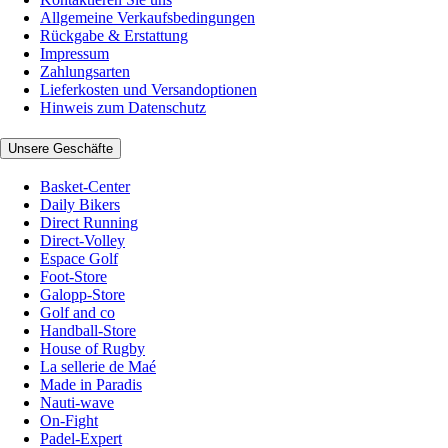
Allgemeine Verkaufsbedingungen
Rückgabe & Erstattung
Impressum
Zahlungsarten
Lieferkosten und Versandoptionen
Hinweis zum Datenschutz
Unsere Geschäfte
Basket-Center
Daily Bikers
Direct Running
Direct-Volley
Espace Golf
Foot-Store
Galopp-Store
Golf and co
Handball-Store
House of Rugby
La sellerie de Maé
Made in Paradis
Nauti-wave
On-Fight
Padel-Expert