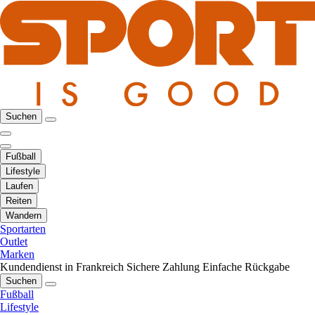
Suchen
Fußball
Lifestyle
Laufen
Reiten
Wandern
Sportarten
Outlet
Marken
Kundendienst in Frankreich
Sichere Zahlung
Einfache Rückgabe
Suchen
Fußball
Lifestyle