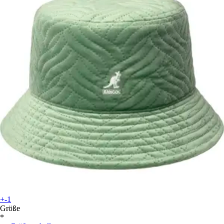
+-1
Größe
*