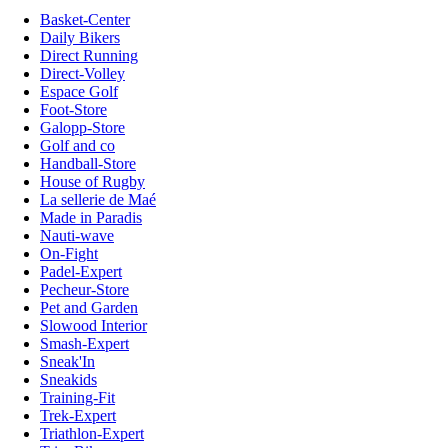
Basket-Center
Daily Bikers
Direct Running
Direct-Volley
Espace Golf
Foot-Store
Galopp-Store
Golf and co
Handball-Store
House of Rugby
La sellerie de Maé
Made in Paradis
Nauti-wave
On-Fight
Padel-Expert
Pecheur-Store
Pet and Garden
Slowood Interior
Smash-Expert
Sneak'In
Sneakids
Training-Fit
Trek-Expert
Triathlon-Expert