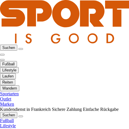
Suchen
Fußball
Lifestyle
Laufen
Reiten
Wandern
Sportarten
Outlet
Marken
Kundendienst in Frankreich
Sichere Zahlung
Einfache Rückgabe
Suchen
Fußball
Lifestyle