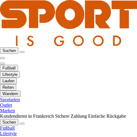
Suchen
Fußball
Lifestyle
Laufen
Reiten
Wandern
Sportarten
Outlet
Marken
Kundendienst in Frankreich
Sichere Zahlung
Einfache Rückgabe
Suchen
Fußball
Lifestyle