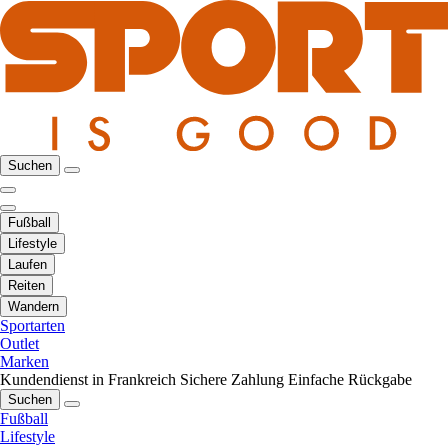
Suchen
Fußball
Lifestyle
Laufen
Reiten
Wandern
Sportarten
Outlet
Marken
Kundendienst in Frankreich
Sichere Zahlung
Einfache Rückgabe
Suchen
Fußball
Lifestyle