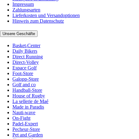
Impressum
Zahlungsarten
Lieferkosten und Versandoptionen
Hinweis zum Datenschutz
Unsere Geschäfte
Basket-Center
Daily Bikers
Direct Running
Direct-Volley
Espace Golf
Foot-Store
Galopp-Store
Golf and co
Handball-Store
House of Rugby
La sellerie de Maé
Made in Paradis
Nauti-wave
On-Fight
Padel-Expert
Pecheur-Store
Pet and Garden