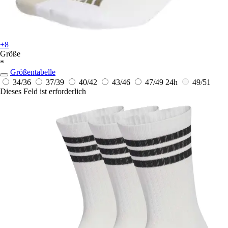
+8
Größe
*
Größentabelle
34/36
37/39
40/42
43/46
47/49
24h
49/51
Dieses Feld ist erforderlich