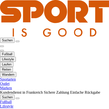
Suchen
Fußball
Lifestyle
Laufen
Reiten
Wandern
Sportarten
Outlet
Marken
Kundendienst in Frankreich
Sichere Zahlung
Einfache Rückgabe
Suchen
Fußball
Lifestyle