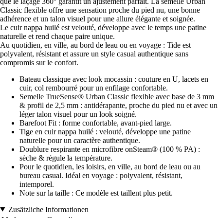
que le laçage 360° garantit un ajustement parfait. La semelle Urban
Classic flexible offre une sensation proche du pied nu, une bonne
adhérence et un talon visuel pour une allure élégante et soignée.
Le cuir nappa huilé est velouté, développe avec le temps une patine
naturelle et rend chaque paire unique.
Au quotidien, en ville, au bord de leau ou en voyage : Tide est
polyvalent, résistant et assure un style casual authentique sans
compromis sur le confort.
Bateau classique avec look mocassin : couture en U, lacets en
cuir, col rembourré pour un enfilage confortable.
Semelle TrueSense® Urban Classic flexible avec base de 3 mm
& profil de 2,5 mm : antidérapante, proche du pied nu et avec un
léger talon visuel pour un look soigné.
Barefoot Fit : forme confortable, avant-pied large.
Tige en cuir nappa huilé : velouté, développe une patine
naturelle pour un caractère authentique.
Doublure respirante en microfibre onSteam® (100 % PA) :
sèche & régule la température.
Pour le quotidien, les loisirs, en ville, au bord de leau ou au
bureau casual. Idéal en voyage : polyvalent, résistant,
intemporel.
Note sur la taille : Ce modèle est taillent plus petit.
Zusätzliche Informationen