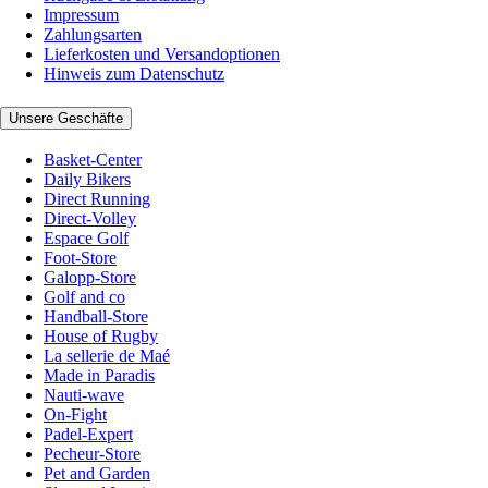
Impressum
Zahlungsarten
Lieferkosten und Versandoptionen
Hinweis zum Datenschutz
Unsere Geschäfte
Basket-Center
Daily Bikers
Direct Running
Direct-Volley
Espace Golf
Foot-Store
Galopp-Store
Golf and co
Handball-Store
House of Rugby
La sellerie de Maé
Made in Paradis
Nauti-wave
On-Fight
Padel-Expert
Pecheur-Store
Pet and Garden