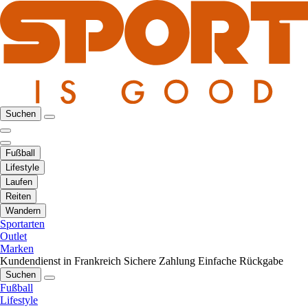
Suchen
Fußball
Lifestyle
Laufen
Reiten
Wandern
Sportarten
Outlet
Marken
Kundendienst in Frankreich
Sichere Zahlung
Einfache Rückgabe
Suchen
Fußball
Lifestyle