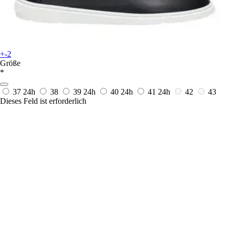
+-2
Größe
*
37
24h
38
39
24h
40
24h
41
24h
42
43
Dieses Feld ist erforderlich