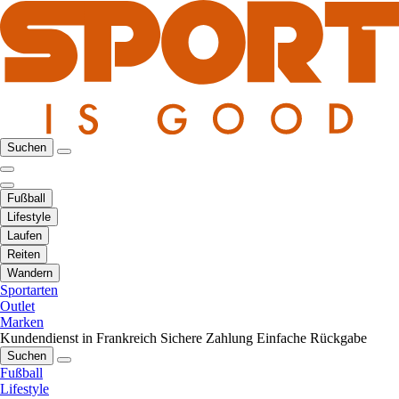
Suchen
Fußball
Lifestyle
Laufen
Reiten
Wandern
Sportarten
Outlet
Marken
Kundendienst in Frankreich
Sichere Zahlung
Einfache Rückgabe
Suchen
Fußball
Lifestyle