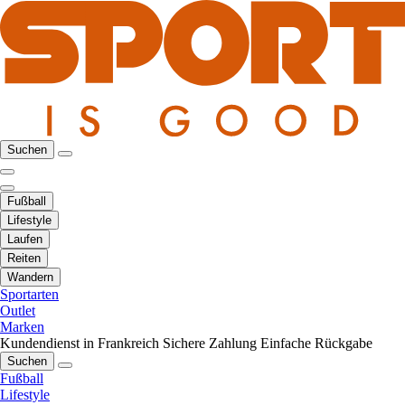
Suchen
Fußball
Lifestyle
Laufen
Reiten
Wandern
Sportarten
Outlet
Marken
Kundendienst in Frankreich
Sichere Zahlung
Einfache Rückgabe
Suchen
Fußball
Lifestyle