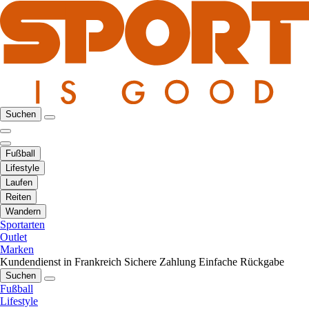
Suchen
Fußball
Lifestyle
Laufen
Reiten
Wandern
Sportarten
Outlet
Marken
Kundendienst in Frankreich
Sichere Zahlung
Einfache Rückgabe
Suchen
Fußball
Lifestyle