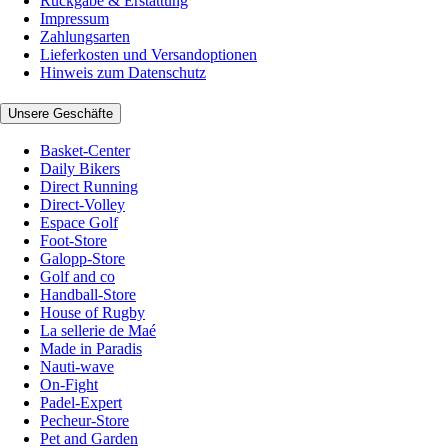
Rückgabe & Erstattung
Impressum
Zahlungsarten
Lieferkosten und Versandoptionen
Hinweis zum Datenschutz
Unsere Geschäfte
Basket-Center
Daily Bikers
Direct Running
Direct-Volley
Espace Golf
Foot-Store
Galopp-Store
Golf and co
Handball-Store
House of Rugby
La sellerie de Maé
Made in Paradis
Nauti-wave
On-Fight
Padel-Expert
Pecheur-Store
Pet and Garden