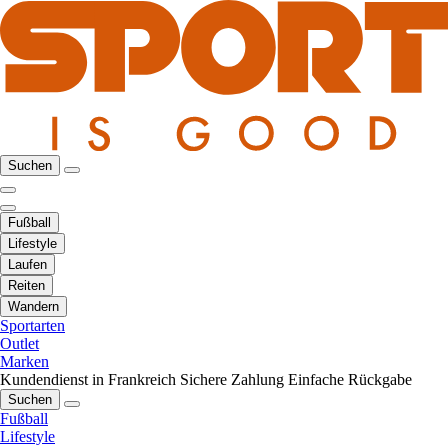
Suchen
Fußball
Lifestyle
Laufen
Reiten
Wandern
Sportarten
Outlet
Marken
Kundendienst in Frankreich
Sichere Zahlung
Einfache Rückgabe
Suchen
Fußball
Lifestyle