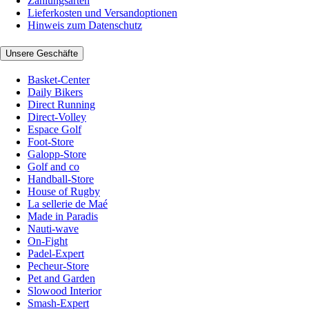
Zahlungsarten
Lieferkosten und Versandoptionen
Hinweis zum Datenschutz
Unsere Geschäfte
Basket-Center
Daily Bikers
Direct Running
Direct-Volley
Espace Golf
Foot-Store
Galopp-Store
Golf and co
Handball-Store
House of Rugby
La sellerie de Maé
Made in Paradis
Nauti-wave
On-Fight
Padel-Expert
Pecheur-Store
Pet and Garden
Slowood Interior
Smash-Expert