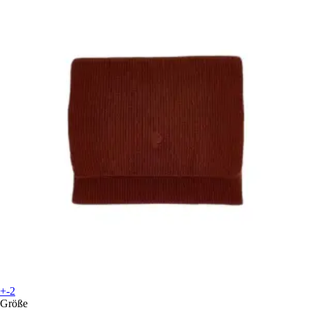
+-2
Größe