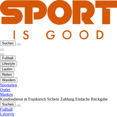
Suchen
Fußball
Lifestyle
Laufen
Reiten
Wandern
Sportarten
Outlet
Marken
Kundendienst in Frankreich
Sichere Zahlung
Einfache Rückgabe
Suchen
Fußball
Lifestyle