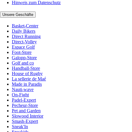
Hinweis zum Datenschutz
Unsere Geschäfte
Basket-Center
Daily Bikers
Direct Running
Direct-Volley
Espace Golf
Foot-Store
Galopp-Store
Golf and co
Handball-Store
House of Rugby
La sellerie de Maé
Made in Paradis
Nauti-wave
On-Fight
Padel-Expert
Pecheur-Store
Pet and Garden
Slowood Interior
Smash-Expert
Sneak'In
Sneakids