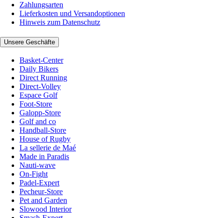
Zahlungsarten
Lieferkosten und Versandoptionen
Hinweis zum Datenschutz
Unsere Geschäfte
Basket-Center
Daily Bikers
Direct Running
Direct-Volley
Espace Golf
Foot-Store
Galopp-Store
Golf and co
Handball-Store
House of Rugby
La sellerie de Maé
Made in Paradis
Nauti-wave
On-Fight
Padel-Expert
Pecheur-Store
Pet and Garden
Slowood Interior
Smash-Expert