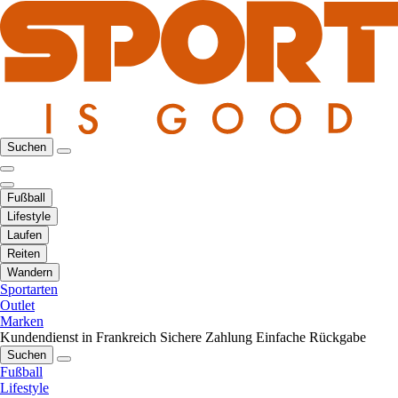
Suchen
Fußball
Lifestyle
Laufen
Reiten
Wandern
Sportarten
Outlet
Marken
Kundendienst in Frankreich
Sichere Zahlung
Einfache Rückgabe
Suchen
Fußball
Lifestyle