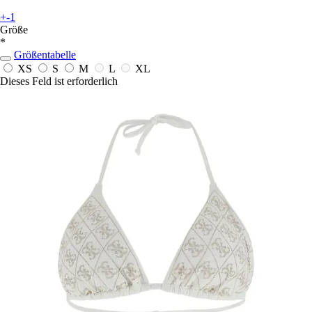
+-1
Größe
*
Größentabelle
XS
S
M
L
XL
Dieses Feld ist erforderlich