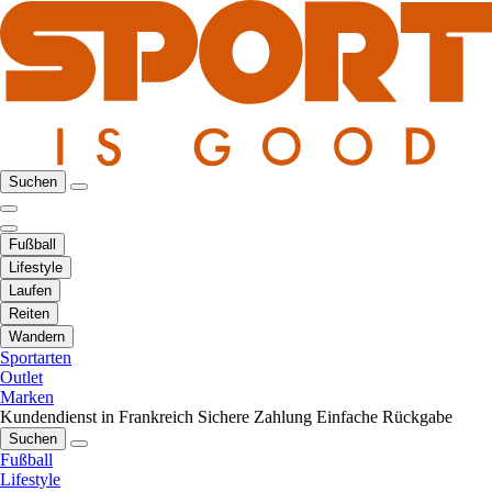
Suchen
Fußball
Lifestyle
Laufen
Reiten
Wandern
Sportarten
Outlet
Marken
Kundendienst in Frankreich
Sichere Zahlung
Einfache Rückgabe
Suchen
Fußball
Lifestyle