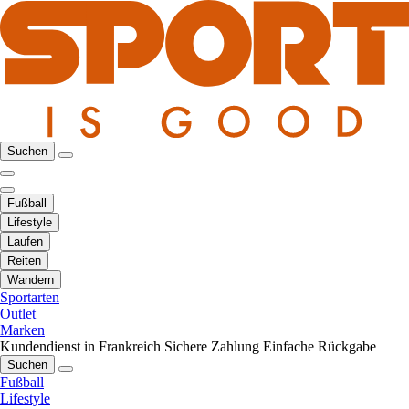
Suchen
Fußball
Lifestyle
Laufen
Reiten
Wandern
Sportarten
Outlet
Marken
Kundendienst in Frankreich
Sichere Zahlung
Einfache Rückgabe
Suchen
Fußball
Lifestyle