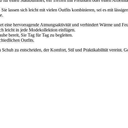
b für einen Stadtbummel, ein Treffen mit Freunden oder einen Arbeitsta
 lassen sich leicht mit vielen Outfits kombinieren, sei es mit lässig
e.
et eine hervorragende Atmungsaktivität und verhindert Wärme und Feu
ich leicht in jede Modekollektion einfügen.
uhe bereit, Sie Tag für Tag zu begleiten.
hiedlichen Outfits.
uh zu entscheiden, der Komfort, Stil und Praktikabilität vereint. Ge