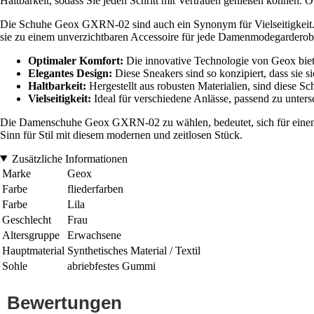
Haltbarkeit, sodass Sie jeden Schritt mit Vertrauen genießen können. O
Die Schuhe Geox GXRN-02 sind auch ein Synonym für Vielseitigkeit. Sie
sie zu einem unverzichtbaren Accessoire für jede Damenmodegarderob
Optimaler Komfort:
Die innovative Technologie von Geox biet
Elegantes Design:
Diese Sneakers sind so konzipiert, dass sie s
Haltbarkeit:
Hergestellt aus robusten Materialien, sind diese Sch
Vielseitigkeit:
Ideal für verschiedene Anlässe, passend zu untersc
Die Damenschuhe Geox GXRN-02 zu wählen, bedeutet, sich für einen Sch
Sinn für Stil mit diesem modernen und zeitlosen Stück.
Zusätzliche Informationen
Marke
Geox
Farbe
fliederfarben
Farbe
Lila
Geschlecht
Frau
Altersgruppe
Erwachsene
Hauptmaterial
Synthetisches Material / Textil
Sohle
abriebfestes Gummi