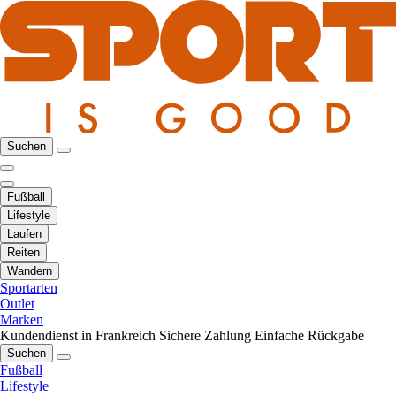
Suchen
Fußball
Lifestyle
Laufen
Reiten
Wandern
Sportarten
Outlet
Marken
Kundendienst in Frankreich
Sichere Zahlung
Einfache Rückgabe
Suchen
Fußball
Lifestyle