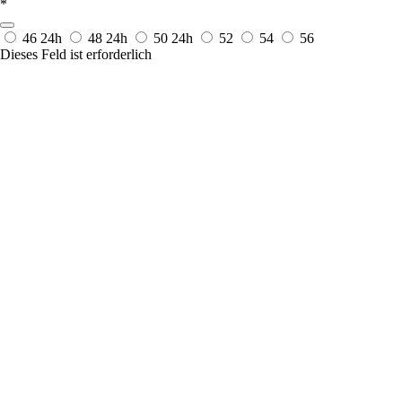
*
46
24h
48
24h
50
24h
52
54
56
Dieses Feld ist erforderlich