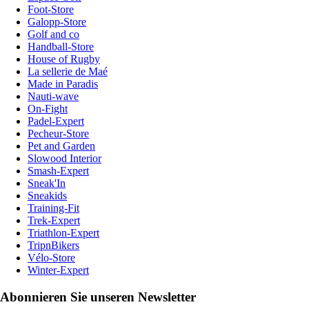
Foot-Store
Galopp-Store
Golf and co
Handball-Store
House of Rugby
La sellerie de Maé
Made in Paradis
Nauti-wave
On-Fight
Padel-Expert
Pecheur-Store
Pet and Garden
Slowood Interior
Smash-Expert
Sneak'In
Sneakids
Training-Fit
Trek-Expert
Triathlon-Expert
TripnBikers
Vélo-Store
Winter-Expert
Abonnieren Sie unseren Newsletter