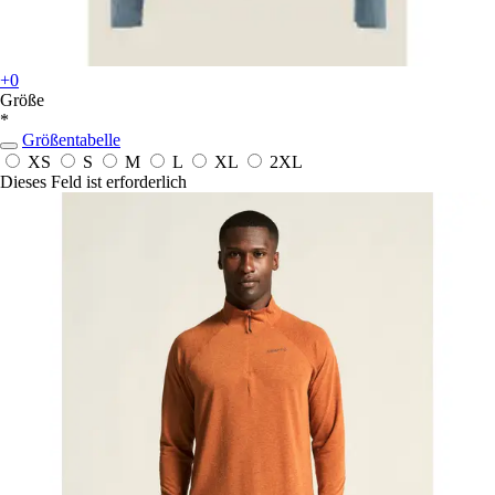
+0
Größe
*
Größentabelle
XS
S
M
L
XL
2XL
Dieses Feld ist erforderlich