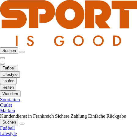
Suchen
Fußball
Lifestyle
Laufen
Reiten
Wandern
Sportarten
Outlet
Marken
Kundendienst in Frankreich
Sichere Zahlung
Einfache Rückgabe
Suchen
Fußball
Lifestyle