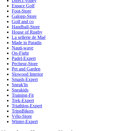
Direct-Volley
Espace Golf
Foot-Store
Galopp-Store
Golf and co
Handball-Store
House of Rugby
La sellerie de Maé
Made in Paradis
Nauti-wave
On-Fight
Padel-Expert
Pecheur-Store
Pet and Garden
Slowood Interior
Smash-Expert
Sneak'In
Sneakids
Training-Fit
Trek-Expert
Triathlon-Expert
TripnBikers
Vélo-Store
Winter-Expert