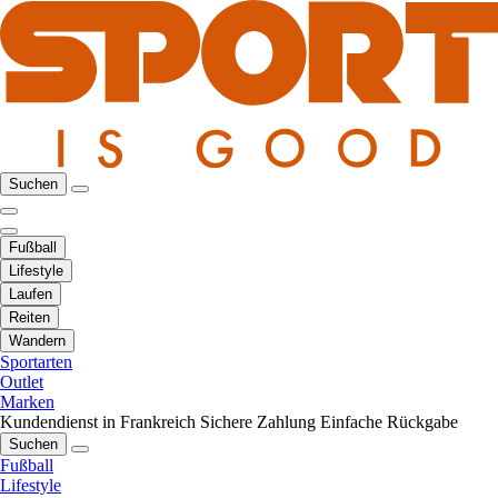
Suchen
Fußball
Lifestyle
Laufen
Reiten
Wandern
Sportarten
Outlet
Marken
Kundendienst in Frankreich
Sichere Zahlung
Einfache Rückgabe
Suchen
Fußball
Lifestyle