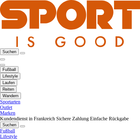
Suchen
Fußball
Lifestyle
Laufen
Reiten
Wandern
Sportarten
Outlet
Marken
Kundendienst in Frankreich
Sichere Zahlung
Einfache Rückgabe
Suchen
Fußball
Lifestyle