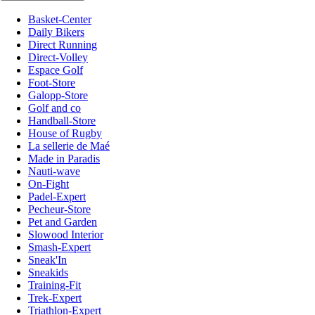
Basket-Center
Daily Bikers
Direct Running
Direct-Volley
Espace Golf
Foot-Store
Galopp-Store
Golf and co
Handball-Store
House of Rugby
La sellerie de Maé
Made in Paradis
Nauti-wave
On-Fight
Padel-Expert
Pecheur-Store
Pet and Garden
Slowood Interior
Smash-Expert
Sneak'In
Sneakids
Training-Fit
Trek-Expert
Triathlon-Expert