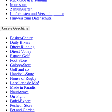
Rückgabe & Erstattung
Impressum
Zahlungsarten
Lieferkosten und Versandoptionen
Hinweis zum Datenschutz
Unsere Geschäfte
Basket-Center
Daily Bikers
Direct Running
Direct-Volley
Espace Golf
Foot-Store
Galopp-Store
Golf and co
Handball-Store
House of Rugby
La sellerie de Maé
Made in Paradis
Nauti-wave
On-Fight
Padel-Expert
Pecheur-Store
Pet and Garden