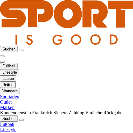
Suchen
Fußball
Lifestyle
Laufen
Reiten
Wandern
Sportarten
Outlet
Marken
Kundendienst in Frankreich
Sichere Zahlung
Einfache Rückgabe
Suchen
Fußball
Lifestyle