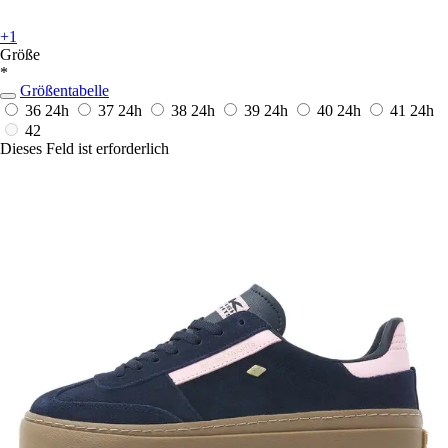
+1
Größe
*
Größentabelle
36
24h
37
24h
38
24h
39
24h
40
24h
41
24h
42
Dieses Feld ist erforderlich