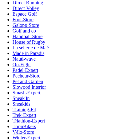
Direct Running
Direct-Volley
Espace Golf
Foot-Store
Galopp-Store
Golf and co
Handball-Store
House of Rugby
La sellerie de Maé
Made in Paradis
Nauti-wave
On-Fight
Padel-Expert
Pecheur-Store
Pet and Garden
Slowood Interior
Smash-Expert
Sneak'In
Sneakids
Training-Fit
Trek-Expert
Triathlon-Expert
TripnBikers
Vélo-Store
Winter-Expert