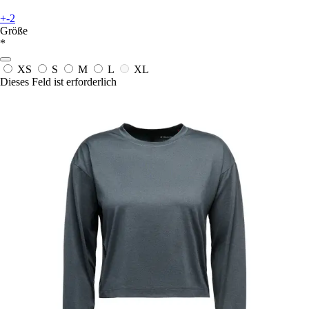
+-2
Größe
*
XS
S
M
L
XL
Dieses Feld ist erforderlich