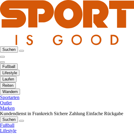
Suchen
Fußball
Lifestyle
Laufen
Reiten
Wandern
Sportarten
Outlet
Marken
Kundendienst in Frankreich
Sichere Zahlung
Einfache Rückgabe
Suchen
Fußball
Lifestyle