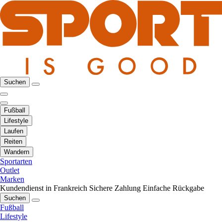
Suchen
Fußball
Lifestyle
Laufen
Reiten
Wandern
Sportarten
Outlet
Marken
Kundendienst in Frankreich
Sichere Zahlung
Einfache Rückgabe
Suchen
Fußball
Lifestyle