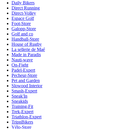
Daily Bikers
Direct Running
Direct-Volley
Espace Golf
Foot-Store
Galopp-Store
Golf and co
Handball-Store
House of Rugby
La sellerie de Maé
Made in Paradis
Nauti-wave
On-Fight
Padel-Expert
Pecheur-Store
Pet and Garden
Slowood Interior
Smash-Expert
Sneak'In
Sneakids
Training-Fit
Trek-Expert
Triathlon-Expert
TripnBikers
Vélo-Store