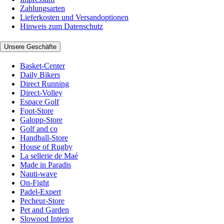
Zahlungsarten
Lieferkosten und Versandoptionen
Hinweis zum Datenschutz
Unsere Geschäfte
Basket-Center
Daily Bikers
Direct Running
Direct-Volley
Espace Golf
Foot-Store
Galopp-Store
Golf and co
Handball-Store
House of Rugby
La sellerie de Maé
Made in Paradis
Nauti-wave
On-Fight
Padel-Expert
Pecheur-Store
Pet and Garden
Slowood Interior