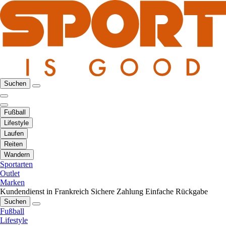
Suchen
Fußball
Lifestyle
Laufen
Reiten
Wandern
Sportarten
Outlet
Marken
Kundendienst in Frankreich
Sichere Zahlung
Einfache Rückgabe
Suchen
Fußball
Lifestyle