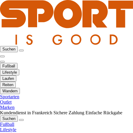
Suchen
Fußball
Lifestyle
Laufen
Reiten
Wandern
Sportarten
Outlet
Marken
Kundendienst in Frankreich
Sichere Zahlung
Einfache Rückgabe
Suchen
Fußball
Lifestyle