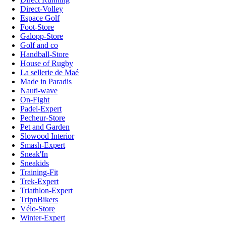
Direct-Volley
Espace Golf
Foot-Store
Galopp-Store
Golf and co
Handball-Store
House of Rugby
La sellerie de Maé
Made in Paradis
Nauti-wave
On-Fight
Padel-Expert
Pecheur-Store
Pet and Garden
Slowood Interior
Smash-Expert
Sneak'In
Sneakids
Training-Fit
Trek-Expert
Triathlon-Expert
TripnBikers
Vélo-Store
Winter-Expert