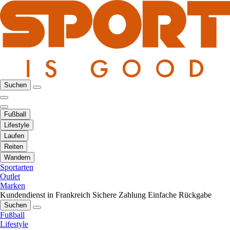
Suchen
Fußball
Lifestyle
Laufen
Reiten
Wandern
Sportarten
Outlet
Marken
Kundendienst in Frankreich
Sichere Zahlung
Einfache Rückgabe
Suchen
Fußball
Lifestyle