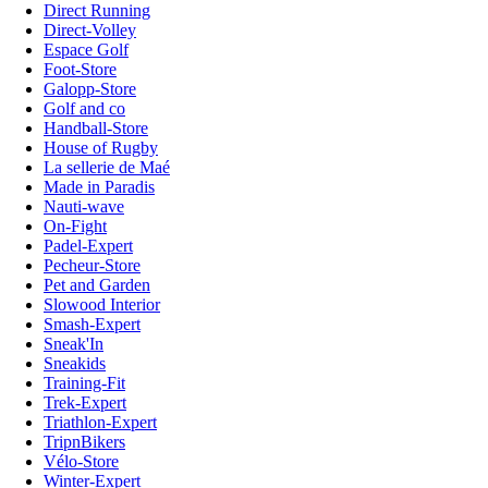
Direct Running
Direct-Volley
Espace Golf
Foot-Store
Galopp-Store
Golf and co
Handball-Store
House of Rugby
La sellerie de Maé
Made in Paradis
Nauti-wave
On-Fight
Padel-Expert
Pecheur-Store
Pet and Garden
Slowood Interior
Smash-Expert
Sneak'In
Sneakids
Training-Fit
Trek-Expert
Triathlon-Expert
TripnBikers
Vélo-Store
Winter-Expert