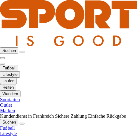
Suchen
Fußball
Lifestyle
Laufen
Reiten
Wandern
Sportarten
Outlet
Marken
Kundendienst in Frankreich
Sichere Zahlung
Einfache Rückgabe
Suchen
Fußball
Lifestyle